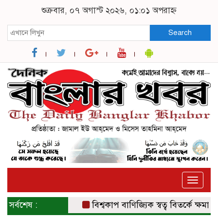
শুক্রবার, ০৭ অগাস্ট ২০২৬, ০১:০১ অপরাহ্ন
Search
Toggle
naviga
সর্বশেষ :
বিশ্বকাপ বাণিজ্যিক স্বত্ব বিতর্কে ক্ষমা চাই