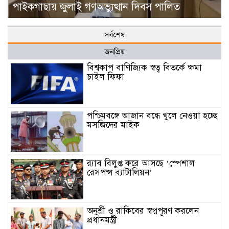
পাইকগাছায় জুলাই গণঅভ্যুত্থান দিবস পালিত
সর্বশেষ
জনপ্রিয়
বিশ্বকাপ বাণিজ্যিক স্বত্ব বিতর্কে ক্ষমা
চাইল ফিফা
পশ্চিমবঙ্গে আজান বন্ধে খুলে নেওয়া হচ্ছে
মসজিদের মাইক
র‌্যাব বিলুপ্ত করে আসছে ‘স্পেশাল
রেসপন্স ব্যাটালিয়ন’
অনুশ্রী ও রাকিবের স্বপ্নপূরণ করলেন
প্রধানমন্ত্রী