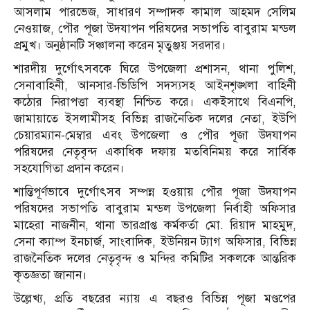
আসলাম পারভেজ, সাধারণ সম্পাদক কামাল আহমদ সেলিম
নেওয়াজ, পৌর পূজা উদযাপন পরিষদের সভাপতি বাবুরাম মন্ডল
প্রমুখ। অনুষ্ঠানটি সঞ্চালনা করেন মৃতুঞ্জয় সরদার।
শারদীয় দুর্গোৎসবকে ঘিরে উপজেলা প্রশাসন, থানা পুলিশ,
সেনাবাহিনী, আনসার-ভিডিপি সদস্যসহ আইনশৃঙ্খলা বাহিনী
কঠোর নিরাপত্তা ব্যবস্থা নিশ্চিত করে। একইসাথে বিএনপি,
জামায়াতে ইসলামীসহ বিভিন্ন রাজনৈতিক দলের নেতা, ইউপি
চেয়ারম্যান-মেম্বার এবং উপজেলা ও পৌর পূজা উদযাপন
পরিষদের নেতৃবৃন্দ একাধিক দফায় মতবিনিময় করে সার্বিক
সহযোগিতা প্রদান করেন।
শান্তিপূর্ণভাবে দুর্গোৎসব সম্পন্ন হওয়ায় পৌর পূজা উদযাপন
পরিষদের সভাপতি বাবুরাম মন্ডল উপজেলা নির্বাহী অফিসার
মাহেরা নাজনীন, থানা ভারপ্রাপ্ত কর্মকর্তা মো. রিয়াদ মাহমুদ,
সেনা ক্যাম্প ইনচার্জ, সাংবাদিক, ইউনিয়ন ট্যাগ অফিসার, বিভিন্ন
রাজনৈতিক দলের নেতৃবৃন্দ ও মন্দির কমিটির সকলকে আন্তরিক
কৃতজ্ঞতা জানান।
উল্লেখ্য, প্রতি বছরের ন্যায় এ বছরও বিভিন্ন পূজা মণ্ডপের