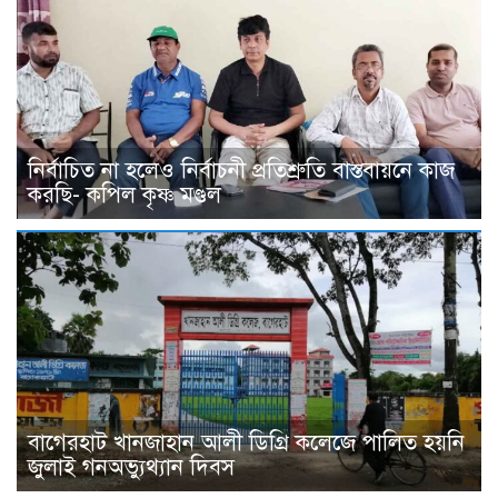
নির্বাচিত না হলেও নির্বাচনী প্রতিশ্রুতি বাস্তবায়নে কাজ
করছি- কপিল কৃষ্ণ মণ্ডল
বাগেরহাট খানজাহান আলী ডিগ্রি কলেজে পালিত হয়নি
জুলাই গনঅভ্যুথ্যান দিবস