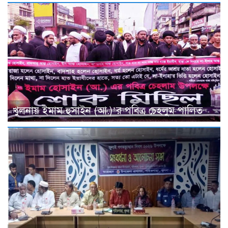
খুলনায় ইমাম হুসাইন (আ.)’র পবিত্র চেহলুম পালিত