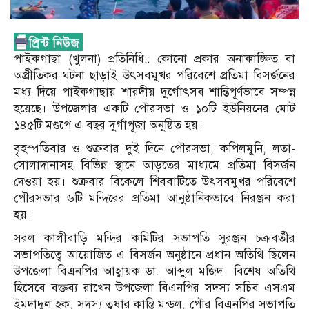
পাইকগাছা (খুলনা) প্রতিনিধি:: কোনো প্রকার অনাকাঙ্ক্ষিত বা
অপ্রীতিকর ঘটনা ছাড়াই উৎসবমুখর পরিবেশে প্রতিমা বিসর্জনের
মধ্য দিয়ে পাইকগাছায় শারদীয় দুর্গোৎসব শান্তিপূর্ণভাবে সম্পন্ন
হয়েছে। উপজেলার একটি পৌরসভা ও ১০টি ইউনিয়নের মোট
১৪৫টি মণ্ডপে এ বছর দুর্গাপূজা অনুষ্ঠিত হয়।
বৃহস্পতিবার ও শুক্রবার দুই দিনে পৌরসভা, কপিলমুনি, লতা-
সোলাদানাসহ বিভিন্ন স্থানে আড়তের মাধ্যমে প্রতিমা বিসর্জন
দেওয়া হয়। শুক্রবার বিকেলে শিববাটিতে উৎসবমুখর পরিবেশে
পৌরসভার ৬টি মন্দিরের প্রতিমা আনুষ্ঠানিকভাবে নিরঞ্জন করা
হয়।
সরল কালীবাড়ি মন্দির কমিটির সভাপতি সুরঞ্জন চক্রবর্তীর
সভাপতিত্বে আয়োজিত এ বিসর্জন অনুষ্ঠানে প্রধান অতিথি ছিলেন
উপজেলা বিএনপির আহ্বায়ক ডা. আব্দুল মজিদ। বিশেষ অতিথি
হিসেবে বক্তব্য রাখেন উপজেলা বিএনপির সদস্য সচিব এসএম
ইমদাদুল হক, সদস্য তুষার কান্তি মন্ডল, পৌর বিএনপির সভাপতি