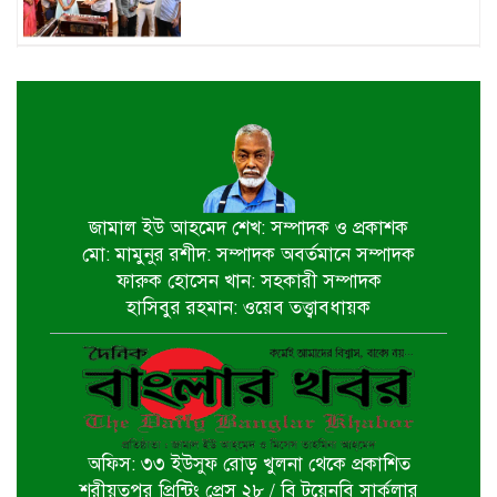
জাতীয় মৎস্য পক্ষ বাস্তবায়ন সম্পর্কিত
জেলা কমিটির সভা অনুষ্ঠিত
পাইকগাছায় বাইসাইকেল, ভ্যান ও
সেলাই মেশিন বিতরণ
জামাল ইউ আহমেদ শেখ: সম্পাদক ও প্রকাশক
মো: মামুনুর রশীদ: সম্পাদক অবর্তমানে সম্পাদক
নির্বাচিত না হলেও নির্বাচনী প্রতিশ্রুতি
ফারুক হোসেন খান: সহকারী সম্পাদক
বাস্তবায়নে কাজ করছি- কপিল কৃষ্ণ মণ্ডল
হাসিবুর রহমান: ওয়েব তত্ত্বাবধায়ক
বাগেরহাট খানজাহান আলী ডিগ্রি কলেজে
পালিত হয়নি জুলাই গনঅভ্যুথ্যান দিবস
অফিস: ৩৩ ইউসুফ রোড় খুলনা থেকে প্রকাশিত
খুলনায় ইমাম হুসাইন (আ.)’র পবিত্র
শরীয়তপুর প্রিন্টিং প্রেস ২৮ / বি টয়েনবি সার্কুলার