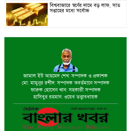
বিশ্ববাজারে স্বর্ণের দামে বড় লাফ, সাত
সপ্তাহের মধ্যে সর্বোচ্চ
ইতালিতে বাংলাদেশ বিমানের ফ্লাইট
বিকল: ৭ ঘণ্টা ধরে বিমানে আটকা ২৬০
যাত্রী
২৩তম রাষ্ট্রপতি নির্বাচন,ডাকছে সংসদের
বিশেষ অধিবেশন
জামাল ইউ আহমেদ শেখ: সম্পাদক ও প্রকাশক
মো: মামুনুর রশীদ: সম্পাদক অবর্তমানে সম্পাদক
একদিনের সফরে চট্টগ্রাম যাচ্ছেন
ফারুক হোসেন খান: সহকারী সম্পাদক
প্রধানমন্ত্রী
হাসিবুর রহমান: ওয়েব তত্ত্বাবধায়ক
খুলনায় বইপড়া কর্মসূচির পুরস্কার
বিতরণী অনুষ্ঠিত