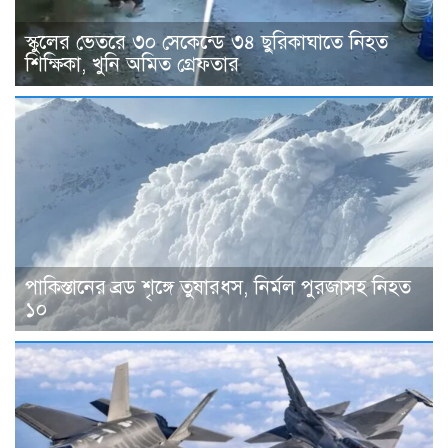
স্কুলের ভেতরে ৩০ সেকেন্ডে ৩৪ ছুরিকাঘাতে নিহত
শিক্ষিকা, খুনি অমিত গ্রেফতার
পাকিস্তানের ব্রড শৃঙ্গে তুষারধস, নির্মল পুরজাসহ নিহত
১০