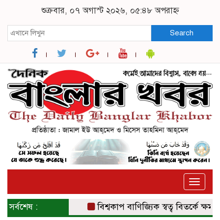
শুক্রবার, ০৭ অগাস্ট ২০২৬, ০৫:৪৮ অপরাহ্ন
Search
Toggle
naviga
সর্বশেষ :
বিশ্বকাপ বাণিজ্যিক স্বত্ব বিতর্কে ক্ষমা চাই