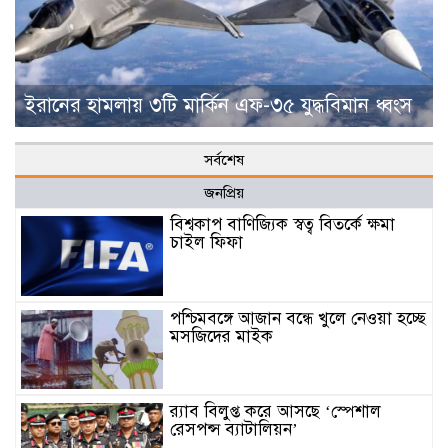
ইরানের হামলায় ৩টি মার্কিন এফ-৩৫ যুদ্ধবিমান ধ্বংস
সর্বশেষ
জনপ্রিয়
বিশ্বকাপ বাণিজ্যিক স্বত্ব বিতর্কে ক্ষমা
চাইল ফিফা
পশ্চিমবঙ্গে আজান বন্ধে খুলে নেওয়া হচ্ছে
মসজিদের মাইক
র‌্যাব বিলুপ্ত করে আসছে ‘স্পেশাল
রেসপন্স ব্যাটালিয়ন’