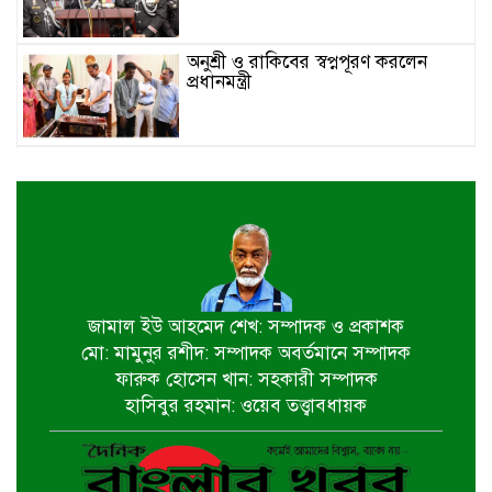
অনুশ্রী ও রাকিবের স্বপ্নপূরণ করলেন
প্রধানমন্ত্রী
জাতীয় মৎস্য পক্ষ বাস্তবায়ন সম্পর্কিত
জেলা কমিটির সভা অনুষ্ঠিত
পাইকগাছায় বাইসাইকেল, ভ্যান ও
সেলাই মেশিন বিতরণ
জামাল ইউ আহমেদ শেখ: সম্পাদক ও প্রকাশক
মো: মামুনুর রশীদ: সম্পাদক অবর্তমানে সম্পাদক
নির্বাচিত না হলেও নির্বাচনী প্রতিশ্রুতি
ফারুক হোসেন খান: সহকারী সম্পাদক
বাস্তবায়নে কাজ করছি- কপিল কৃষ্ণ মণ্ডল
হাসিবুর রহমান: ওয়েব তত্ত্বাবধায়ক
বাগেরহাট খানজাহান আলী ডিগ্রি কলেজে
পালিত হয়নি জুলাই গনঅভ্যুথ্যান দিবস