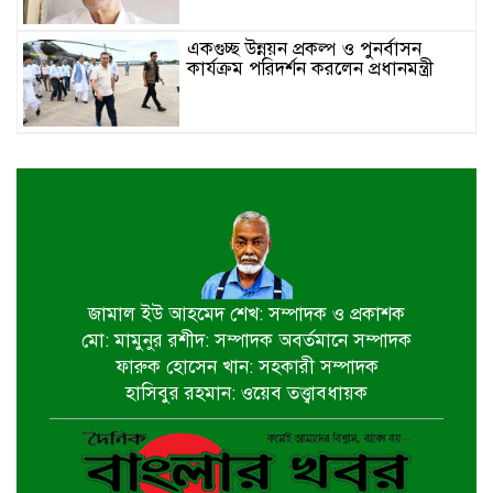
একগুচ্ছ উন্নয়ন প্রকল্প ও পুনর্বাসন
কার্যক্রম পরিদর্শন করলেন প্রধানমন্ত্রী
বিএনপি নেতাকর্মীদের বিক্ষোভ, ইউএনও
ও সমাজসেবা কর্মকর্তার অপসারণ দাবি
বৃক্ষরোপণের মাধ্যমে সবুজ বাংলাদেশ
বিনির্মাণে অবদান রাখবে মোংলা বন্দর
জামাল ইউ আহমেদ শেখ: সম্পাদক ও প্রকাশক
মো: মামুনুর রশীদ: সম্পাদক অবর্তমানে সম্পাদক
সেন্টমার্টিনে কোস্টগার্ডের উদ্যোগে ২০
ফারুক হোসেন খান: সহকারী সম্পাদক
হাজার চারা রোপণ করা হবে
হাসিবুর রহমান: ওয়েব তত্ত্বাবধায়ক
বাগেরহাট পৌর বিএনপির আয়োজনে
বৃক্ষরোপণ কর্মসূচি পালিত