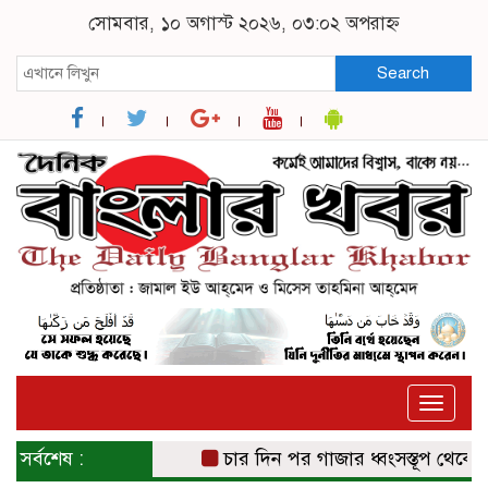
সোমবার, ১০ অগাস্ট ২০২৬, ০৩:০২ অপরাহ্ন
Search
Toggle
naviga
সর্বশেষ :
চার দিন পর গাজার ধ্বংসস্তূপ থেকে উদ্ধা