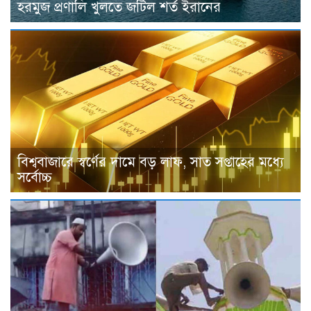
হরমুজ প্রণালি খুলতে জটিল শর্ত ইরানের
বিশ্ববাজারে স্বর্ণের দামে বড় লাফ, সাত সপ্তাহের মধ্যে
সর্বোচ্চ