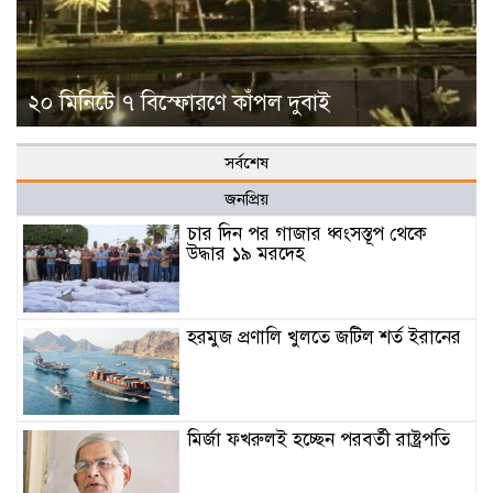
২০ মিনিটে ৭ বিস্ফোরণে কাঁপল দুবাই
সর্বশেষ
জনপ্রিয়
চার দিন পর গাজার ধ্বংসস্তূপ থেকে
উদ্ধার ১৯ মরদেহ
হরমুজ প্রণালি খুলতে জটিল শর্ত ইরানের
মির্জা ফখরুলই হচ্ছেন পরবর্তী রাষ্ট্রপতি