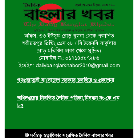
খুলনায় বইপড়া কর্মসূচির পুরস্কার
বিতরণী অনুষ্ঠিত
অফিস: ৩৩ ইউসুফ রোড় খুলনা থেকে প্রকাশিত
‘গণমাধ্যম এখনো স্বাধীন নয়’
শরীয়তপুর প্রিন্টিং প্রেস ২৮ / বি টয়েনবি সার্কুলার
বাগেরহাটে ডা. শফিকুর রহমান
রোড় মতিঝিল ঢাকা থেকে মুদ্রিত।
মোবাইল নং: ০১৭১৪৫৯৭২৮৬
ইমেইল: dailybanglarkhabor2010@gmail.com
চিতলমারীতে বিদ্যালয় পরিচালনা
পর্ষদের অভিষেক অনুষ্ঠান
গণপ্রজাতন্ত্রী বাংলাদেশ সরকার চলচ্চিত্র ও প্রকাশনা
অধিদপ্তরের নিবন্ধিত দৈনিক পত্রিকা,নিবন্ধন নং-কে এন
৮৫
© সর্বস্বত্ব স্বত্বাধিকার সংরক্ষিত দৈনিক বাংলার খবর