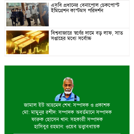
এসবি প্রধানের বেনাপোল চেকপোস্ট
ইমিগ্রেশন কাস্টমস পরিদর্শন
বিশ্ববাজারে স্বর্ণের দামে বড় লাফ, সাত
সপ্তাহের মধ্যে সর্বোচ্চ
ইতালিতে বাংলাদেশ বিমানের ফ্লাইট
বিকল: ৭ ঘণ্টা ধরে বিমানে আটকা ২৬০
যাত্রী
২৩তম রাষ্ট্রপতি নির্বাচন,ডাকছে সংসদের
বিশেষ অধিবেশন
জামাল ইউ আহমেদ শেখ: সম্পাদক ও প্রকাশক
মো: মামুনুর রশীদ: সম্পাদক অবর্তমানে সম্পাদক
একদিনের সফরে চট্টগ্রাম যাচ্ছেন
ফারুক হোসেন খান: সহকারী সম্পাদক
প্রধানমন্ত্রী
হাসিবুর রহমান: ওয়েব তত্ত্বাবধায়ক