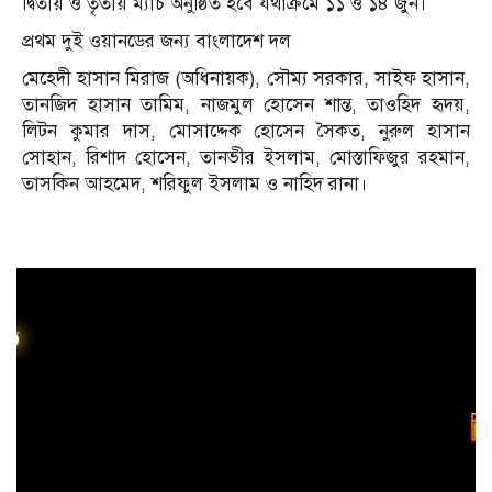
দ্বিতীয় ও তৃতীয় ম্যাচ অনুষ্ঠিত হবে যথাক্রমে ১১ ও ১৪ জুন।
প্রথম দুই ওয়ানডের জন্য বাংলাদেশ দল
মেহেদী হাসান মিরাজ (অধিনায়ক), সৌম্য সরকার, সাইফ হাসান,
তানজিদ হাসান তামিম, নাজমুল হোসেন শান্ত, তাওহিদ হৃদয়,
লিটন কুমার দাস, মোসাদ্দেক হোসেন সৈকত, নুরুল হাসান
সোহান, রিশাদ হোসেন, তানভীর ইসলাম, মোস্তাফিজুর রহমান,
তাসকিন আহমেদ, শরিফুল ইসলাম ও নাহিদ রানা।