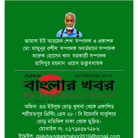
সম্মান দেয়া রাষ্ট্রের পবিত্র দায়িত্ব-ভারপ্রাপ্ত
রাষ্ট্রপতি
৫ আগস্ট স্বাধীনতাপ্রিয় মানুষের বিজয়ের
দিন-প্রধানমন্ত্রী
জামাল ইউ আহমেদ শেখ: সম্পাদক ও প্রকাশক
মো: মামুনুর রশীদ: সম্পাদক অবর্তমানে সম্পাদক
পাইকগাছায় জুলাই গণঅভ্যুত্থান দিবস
ফারুক হোসেন খান: সহকারী সম্পাদক
পালিত
হাসিবুর রহমান: ওয়েব তত্ত্বাবধায়ক
বটিয়াঘাটায় জুলাই গণঅভ্যুত্থান দিবস
উপলক্ষ্যে পুরস্কার বিতরণ ও সভা অনুষ্ঠিত
অফিস: ৩৩ ইউসুফ রোড় খুলনা থেকে প্রকাশিত
দিঘলিয়ায় ট্রাক চাপায় নিহতের ঘটনায়
শরীয়তপুর প্রিন্টিং প্রেস ২৮ / বি টয়েনবি সার্কুলার
ঘাতক ট্রাক চালককে গ্রেফতার করেছে
রোড় মতিঝিল ঢাকা থেকে মুদ্রিত।
র‍্যাব-৬
মোবাইল নং: ০১৭১৪৫৯৭২৮৬
ইমেইল: dailybanglarkhabor2010@gmail.com