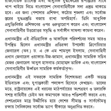
রাজনৈতিক চ্যালেঞ্জ এবং আধুনিক যুদ্ধক্ষেত্রের রূপান্তরের সাথে
খাপ খাইয়ে নিতে বাংলাদেশ সেনাবাহিনীকে সদা প্রস্তুত থাকতে
হবে। এর জন্য পেশাদার প্রশিক্ষণ, কঠোর শৃঙ্খলা এবং সর্বোচ্চ
স্তরের যুদ্ধপ্রস্তুতি বজায় রাখা অপরিহার্য। তিনি আধুনিক
প্রযুক্তিনির্ভর প্রশিক্ষণের ওপর গুরুত্বারোপ করেন এবং বাংলাদেশ
সেনাবাহিনীর উত্তরোত্তর সমৃদ্ধি ও সর্বাঙ্গীন সাফল্য কামনা করেন।
প্রধানমন্ত্রীর এই ঐতিহাসিক ও আকস্মিক পরিদর্শনের সময় আরও
উপস্থিত ছিলেন প্রধানমন্ত্রীর প্রতিরক্ষা উপদেষ্টা ব্রিগেডিয়ার
জেনারেল (অব.) ড. এ কে এম শামসুল ইসলাম, সেনাবাহিনী
প্রধান জেনারেল ওয়াকার-উজ-জামান, প্রধানমন্ত্রীর সামরিক সচিব
মেজর জেনারেল আবুল হাসনাত মোহাম্মদ তারিক এবং বাংলাদেশ
সেনাবাহিনীর ঊর্ধ্বতন সামরিক কর্মকর্তাবৃন্দ।
প্রধানমন্ত্রীর এই সফরকে সামরিক বিশেষজ্ঞরা একটি অত্যন্ত
ইতিবাচক এবং যুগান্তকারী পদক্ষেপ হিসেবে দেখছেন। তাদের
মতে, রাষ্ট্রনায়কের এই ধরনের মাঠপর্যায়ের অংশগ্রহণ ও তদারকি
সশস্ত্র বাহিনীর চেইন অব কমান্ডকে আরও শক্তিশালী করবে এবং
দেশপ্রেমের মন্ত্রে উজ্জীবিত হয়ে দেশের সীমান্ত ও সার্বভৌমত্ব
রক্ষায় সৈনিকদের সর্বোচ্চ ত্যাগ স্বীকারে অনুপ্রাণিত করবে।