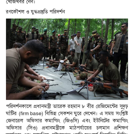
খোঁজখবর নেন।
রণকৌশল ও যুদ্ধপ্রস্তুতি পরিদর্শন
পরিদর্শনকালে প্রধানমন্ত্রী তারেক রহমান ৮ বীর রেজিমেন্টের সুদৃঢ়
ঘাঁটির (firm base) বিভিন্ন সেকশন ঘুরে দেখেন। এ সময় সংশ্লিষ্ট
জেনারেল অফিসার কমান্ডিং (জিওসি) এবং ইউনিটের কমান্ডিং
অফিসার (সিও) প্রধানমন্ত্রীকে মাঠপর্যায়ের চলমান প্রশিক্ষণ