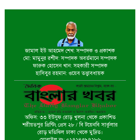
জাতীয় মৎস্য পক্ষ বাস্তবায়ন সম্পর্কিত
জেলা কমিটির সভা অনুষ্ঠিত
পাইকগাছায় বাইসাইকেল, ভ্যান ও
সেলাই মেশিন বিতরণ
জামাল ইউ আহমেদ শেখ: সম্পাদক ও প্রকাশক
মো: মামুনুর রশীদ: সম্পাদক অবর্তমানে সম্পাদক
নির্বাচিত না হলেও নির্বাচনী প্রতিশ্রুতি
ফারুক হোসেন খান: সহকারী সম্পাদক
বাস্তবায়নে কাজ করছি- কপিল কৃষ্ণ মণ্ডল
হাসিবুর রহমান: ওয়েব তত্ত্বাবধায়ক
বাগেরহাট খানজাহান আলী ডিগ্রি কলেজে
পালিত হয়নি জুলাই গনঅভ্যুথ্যান দিবস
অফিস: ৩৩ ইউসুফ রোড় খুলনা থেকে প্রকাশিত
খুলনায় ইমাম হুসাইন (আ.)’র পবিত্র
শরীয়তপুর প্রিন্টিং প্রেস ২৮ / বি টয়েনবি সার্কুলার
চেহলুম পালিত
রোড় মতিঝিল ঢাকা থেকে মুদ্রিত।
মোবাইল নং: ০১৭১৪৫৯৭২৮৬