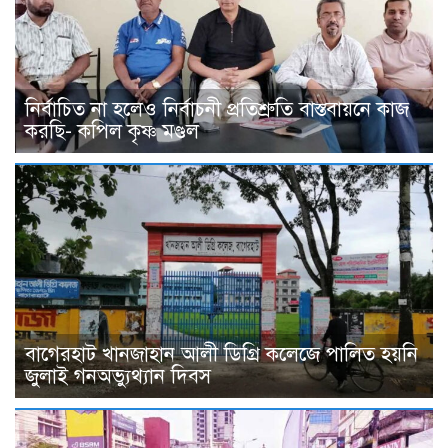
নির্বাচিত না হলেও নির্বাচনী প্রতিশ্রুতি বাস্তবায়নে কাজ
করছি- কপিল কৃষ্ণ মণ্ডল
বাগেরহাট খানজাহান আলী ডিগ্রি কলেজে পালিত হয়নি
জুলাই গনঅভ্যুথ্যান দিবস