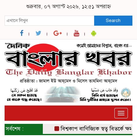
শুক্রবার, ০৭ অগাস্ট ২০২৬, ১২:৫১ অপরাহ্ন
Search
Toggle
naviga
সর্বশেষ :
বিশ্বকাপ বাণিজ্যিক স্বত্ব বিতর্কে ক্ষমা চাই