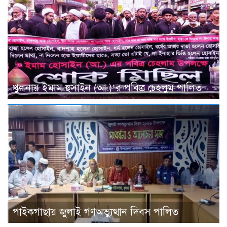
খুলনায় ইমাম হুসাইন (আ.)’র পবিত্র চেহলুম পালিত
পাইকগাছায় জুলাই গণঅভ্যুত্থান দিবস পালিত