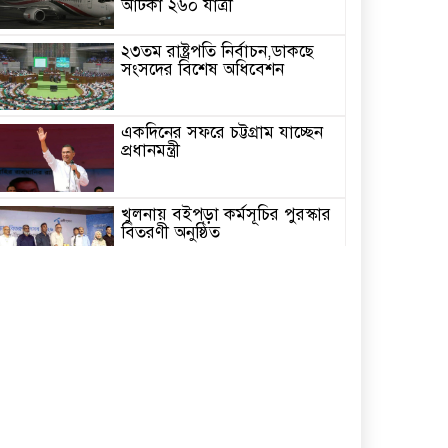
আটকা ২৬০ যাত্রী
২৩তম রাষ্ট্রপতি নির্বাচন,ডাকছে
সংসদের বিশেষ অধিবেশন
একদিনের সফরে চট্টগ্রাম যাচ্ছেন
প্রধানমন্ত্রী
খুলনায় বইপড়া কর্মসূচির পুরস্কার
বিতরণী অনুষ্ঠিত
‘গণমাধ্যম এখনো স্বাধীন নয়’
বাগেরহাটে ডা. শফিকুর রহমান
চিতলমারীতে বিদ্যালয় পরিচালনা
পর্ষদের অভিষেক অনুষ্ঠান