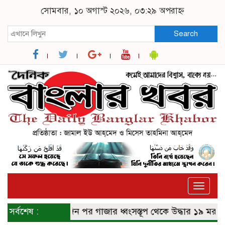
সোমবার, ১০ অগাস্ট ২০২৬, ০৩:২৯ অপরাহ্ন
Search
Toggle
naviga
সর্বশেষ :
চার দিন পর গাজার ধ্বংসস্তূপ থেকে উদ্ধার ১৯ মরদেহ