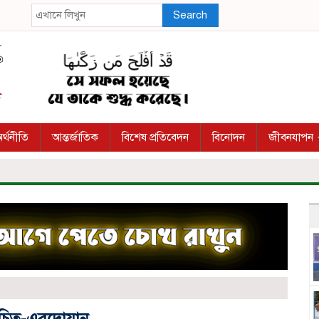
Search
র্থনীতি
আন্তর্জাতিক
বিশেষ প্রতিবেদন
বিনোদন
জীবনযাপন
উচিত-এরদোয়ান