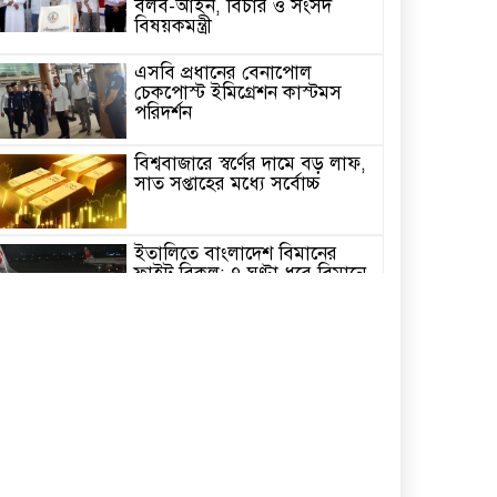
বলব-আইন, বিচার ও সংসদ
বিষয়কমন্ত্রী
এসবি প্রধানের বেনাপোল
চেকপোস্ট ইমিগ্রেশন কাস্টমস
পরিদর্শন
বিশ্ববাজারে স্বর্ণের দামে বড় লাফ,
সাত সপ্তাহের মধ্যে সর্বোচ্চ
ইতালিতে বাংলাদেশ বিমানের
ফ্লাইট বিকল: ৭ ঘণ্টা ধরে বিমানে
আটকা ২৬০ যাত্রী
২৩তম রাষ্ট্রপতি নির্বাচন,ডাকছে
সংসদের বিশেষ অধিবেশন
একদিনের সফরে চট্টগ্রাম যাচ্ছেন
প্রধানমন্ত্রী