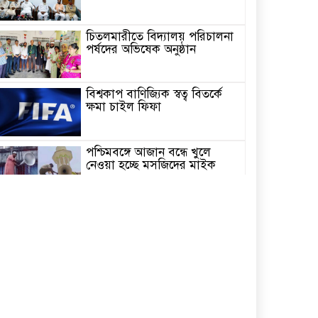
চিতলমারীতে বিদ্যালয় পরিচালনা
পর্ষদের অভিষেক অনুষ্ঠান
বিশ্বকাপ বাণিজ্যিক স্বত্ব বিতর্কে
ক্ষমা চাইল ফিফা
পশ্চিমবঙ্গে আজান বন্ধে খুলে
নেওয়া হচ্ছে মসজিদের মাইক
র‌্যাব বিলুপ্ত করে আসছে ‘স্পেশাল
রেসপন্স ব্যাটালিয়ন’
অনুশ্রী ও রাকিবের স্বপ্নপূরণ করলেন
প্রধানমন্ত্রী