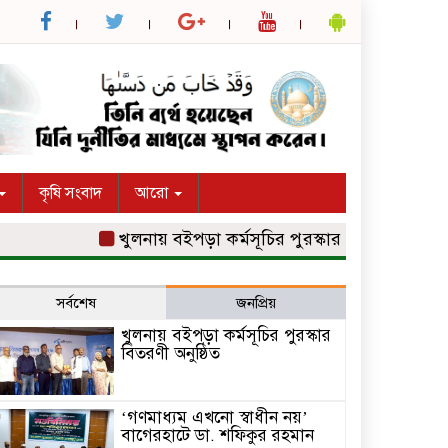
কৃষি সংবাদ
আরো
খুলনায় বইপড়া কর্মসূচির পুরস্কার বিতরণী অনুষ্ঠিত
‘
সর্বশেষ
জনপ্রিয়
খুলনায় বইপড়া কর্মসূচির পুরস্কার
বিতরণী অনুষ্ঠিত
‘গণমাধ্যম এখনো স্বাধীন নয়’
বাগেরহাটে ডা. শফিকুর রহমান