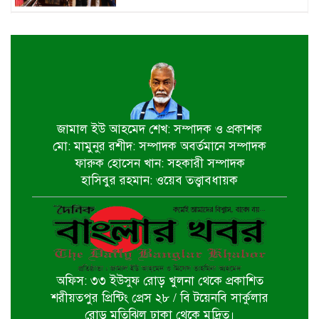
জাতীয় মৎস্য পক্ষ বাস্তবায়ন সম্পর্কিত
জেলা কমিটির সভা অনুষ্ঠিত
পাইকগাছায় বাইসাইকেল, ভ্যান ও
সেলাই মেশিন বিতরণ
জামাল ইউ আহমেদ শেখ: সম্পাদক ও প্রকাশক
মো: মামুনুর রশীদ: সম্পাদক অবর্তমানে সম্পাদক
নির্বাচিত না হলেও নির্বাচনী প্রতিশ্রুতি
ফারুক হোসেন খান: সহকারী সম্পাদক
বাস্তবায়নে কাজ করছি- কপিল কৃষ্ণ মণ্ডল
হাসিবুর রহমান: ওয়েব তত্ত্বাবধায়ক
বাগেরহাট খানজাহান আলী ডিগ্রি কলেজে
পালিত হয়নি জুলাই গনঅভ্যুথ্যান দিবস
অফিস: ৩৩ ইউসুফ রোড় খুলনা থেকে প্রকাশিত
খুলনায় ইমাম হুসাইন (আ.)’র পবিত্র
শরীয়তপুর প্রিন্টিং প্রেস ২৮ / বি টয়েনবি সার্কুলার
চেহলুম পালিত
রোড় মতিঝিল ঢাকা থেকে মুদ্রিত।