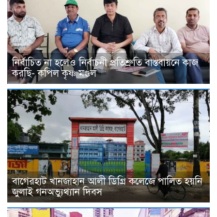
নির্বাচিত না হলেও নির্বাচনী প্রতিশ্রুতি বাস্তবায়নে কাজ
করছি- কপিল কৃষ্ণ মণ্ডল
বাগেরহাট খানজাহান আলী ডিগ্রি কলেজে পালিত হয়নি
জুলাই গনঅভ্যুথ্যান দিবস