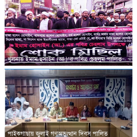
খুলনায় ইমাম হুসাইন (আ.)’র পবিত্র চেহলুম পালিত
পাইকগাছায় জুলাই গণঅভ্যুত্থান দিবস পালিত