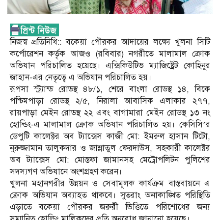
নিজস্ব প্রতিনিধি:: বকেয়া পৌরকর আদায়ের লক্ষ্যে খুলনা সিটি
কর্পোরেশন কর্তৃক আজও (রবিবার) নগরীতে মালামাল ক্রোক
অভিযান পরিচালিত হয়েছে। এক্সিকিউটিভ ম্যাজিষ্ট্রেট কোহিনুর
জাহান-এর নেতৃত্বে এ অভিযান পরিচালিত হয়।
রূপসা স্ট্র্যান্ড রোডস্থ ৪৮/১, শেরে বাংলা রোডস্থ ১৪, বিকে
পশ্চিমপাড়া রোডস্থ ২/৫, নিরালা আবাসিক এলাকার ২৭৭,
রায়পাড়া মেইন রোডস্থ ২২ এবং বাগামারা মেইন রোডস্থ ১৩ নং
হোল্ডিং-এ মালামাল ক্রোক অভিযান পরিচালিত হয়। কেসিসি’র
ডেপুটি কালেক্টর অব ট্যাক্সেস কাজী মো: ইমরুল হাসান টিটো,
নুরুজ্জামান তালুকদার ও জান্নাতুল ফেরদাউস, সহকারী কালেক্টর
অব ট্যাক্সেস মো: মোস্তফা জামানসহ মেট্রোপলিটন পুলিশের
সদস্যগণ অভিযানে অংশগ্রহণ করেন।
খুলনা মহানগরীর উন্নয়ন ও সেবামূলক কার্যক্রম বাস্তবায়নে এ
ক্রোক অভিযান অব্যাহত থাকবে। সুতরাং অনাকাঙ্খিত পরিস্থিতি
এড়াতে বকেয়া পৌরকর জরুরী ভিত্তিতে পরিশোধের জন্য
সম্মানিত হোল্ডিং মালিকদের প্রতি অনুরোধ জানানো হয়েছে।