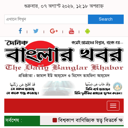
শুক্রবার, ০৭ অগাস্ট ২০২৬, ১২:১৮ অপরাহ্ন
Search
Toggle
naviga
সর্বশেষ :
বিশ্বকাপ বাণিজ্যিক স্বত্ব বিতর্কে ক্ষমা চা