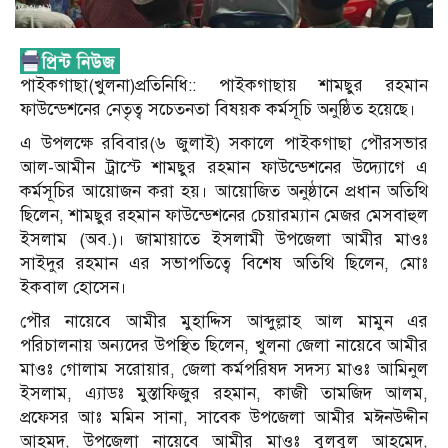
পাইকগাছা(খুলনা)প্রতিনিধি:: পাইকগাছায় শামছুর রহমান
ফাউন্ডেশনের নেতৃত্ব সচেতনতা বিষয়ক কর্মসূচি অনুষ্ঠিত হয়েছে।
এ উপলক্ষে রবিবার(৬ জুলাই) সকালে পাইকগাছা পৌরসভার
আল-আমীন ট্রাস্টে শামছুর রহমান ফাউন্ডেশনের উদ্যোগে এ
কর্মসূচির আয়োজন করা হয়। আয়োজিত অনুষ্ঠানে প্রধান অতিথি
ছিলেন, শামছুর রহমান ফাউন্ডেশনের চেয়ারম্যান মেজর মেসবাহুল
ইসলাম (অব.)। জামায়াতে ইসলামী উপজেলা আমীর মাওঃ
সাইদুর রহমান এর সভাপতিত্বে বিশেষ অতিথি ছিলেন, মোঃ
ইকবাল হোসেন।
পৌর নায়েবে আমীর মুহাদ্দিস আব্দুল্লাহ আল মামুন এর
পরিচালনায় অন্যদের উপস্থিত ছিলেন, খুলনা জেলা নায়েবে আমীর
মাওঃ গোলাম সরোয়ার, জেলা কর্মপরিষদ সদস্য মাওঃ আমিনুল
ইসলাম, এ্যাডঃ মুস্তাফিজুর রহমান, কাজী তামজিদ আলম,
প্রফেসর আঃ মমিন সানা, সাবেক উপজেলা আমীর মঈনউদ্দীন
আহমদ, উপজেলা নায়েবে আমীর মাওঃ বুলবুল আহমেদ,