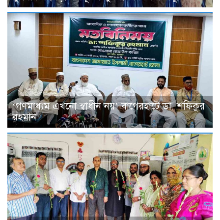
‘গণমাধ্যম এখনো স্বাধীন নয়’ বাগেরহাটে ডা. শফিকুর
রহমান