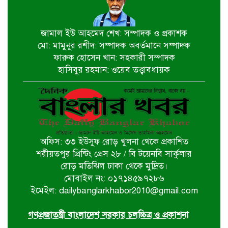
‘গণমাধ্যম এখনো স্বাধীন নয়’
বাগেরহাটে ডা. শফিকুর রহমান
জামাল ইউ আহমেদ শেখ: সম্পাদক ও প্রকাশক
মো: মামুনুর রশীদ: সম্পাদক অবর্তমানে সম্পাদক
চিতলমারীতে বিদ্যালয় পরিচালনা
ফারুক হোসেন খান: সহকারী সম্পাদক
পর্ষদের অভিষেক অনুষ্ঠান
হাসিবুর রহমান: ওয়েব তত্ত্বাবধায়ক
বিশ্বকাপ বাণিজ্যিক স্বত্ব বিতর্কে ক্ষমা
চাইল ফিফা
অফিস: ৩৩ ইউসুফ রোড় খুলনা থেকে প্রকাশিত
পশ্চিমবঙ্গে আজান বন্ধে খুলে নেওয়া হচ্ছে
শরীয়তপুর প্রিন্টিং প্রেস ২৮ / বি টয়েনবি সার্কুলার
মসজিদের মাইক
রোড় মতিঝিল ঢাকা থেকে মুদ্রিত।
মোবাইল নং: ০১৭১৪৫৯৭২৮৬
ইমেইল: dailybanglarkhabor2010@gmail.com
র‌্যাব বিলুপ্ত করে আসছে ‘স্পেশাল
রেসপন্স ব্যাটালিয়ন’
গণপ্রজাতন্ত্রী বাংলাদেশ সরকার চলচ্চিত্র ও প্রকাশনা