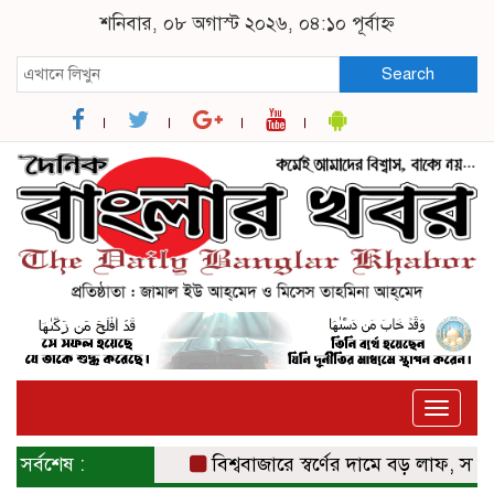
শনিবার, ০৮ অগাস্ট ২০২৬, ০৪:১০ পূর্বাহ্ন
Search
Toggle
naviga
সর্বশেষ :
বিশ্ববাজারে স্বর্ণের দামে বড় লাফ, সাত সপ্তাহ