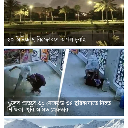
২০ মিনিটে ৭ বিস্ফোরণে কাঁপল দুবাই
স্কুলের ভেতরে ৩০ সেকেন্ডে ৩৪ ছুরিকাঘাতে নিহত
শিক্ষিকা, খুনি অমিত গ্রেফতার