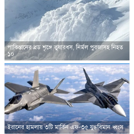
পাকিস্তানের ব্রড শৃঙ্গে তুষারধস, নির্মল পুরজাসহ নিহত
১০
ইরানের হামলায় ৩টি মার্কিন এফ-৩৫ যুদ্ধবিমান ধ্বংস