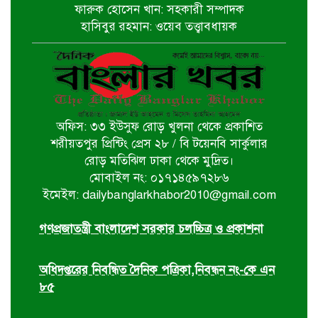
পাইকগাছায় জুলাই গণঅভ্যুত্থান দিবস
ফারুক হোসেন খান: সহকারী সম্পাদক
পালিত
হাসিবুর রহমান: ওয়েব তত্ত্বাবধায়ক
বটিয়াঘাটায় জুলাই গণঅভ্যুত্থান দিবস
উপলক্ষ্যে পুরস্কার বিতরণ ও সভা অনুষ্ঠিত
অফিস: ৩৩ ইউসুফ রোড় খুলনা থেকে প্রকাশিত
দিঘলিয়ায় ট্রাক চাপায় নিহতের ঘটনায়
শরীয়তপুর প্রিন্টিং প্রেস ২৮ / বি টয়েনবি সার্কুলার
ঘাতক ট্রাক চালককে গ্রেফতার করেছে
রোড় মতিঝিল ঢাকা থেকে মুদ্রিত।
র‍্যাব-৬
মোবাইল নং: ০১৭১৪৫৯৭২৮৬
ইমেইল: dailybanglarkhabor2010@gmail.com
ঘোড়াঘাট পৌর বিএনপির উদ্যোগে ৫ই
আগস্ট গণঅভ্যুত্থান দিবস পালিত
গণপ্রজাতন্ত্রী বাংলাদেশ সরকার চলচ্চিত্র ও প্রকাশনা
অধিদপ্তরের নিবন্ধিত দৈনিক পত্রিকা,নিবন্ধন নং-কে এন
৮৫