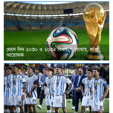
জেনে নিন ২০৩০ ও ২০৩৪ বিশ্বকাপ কোথায়, কারা
আয়োজক