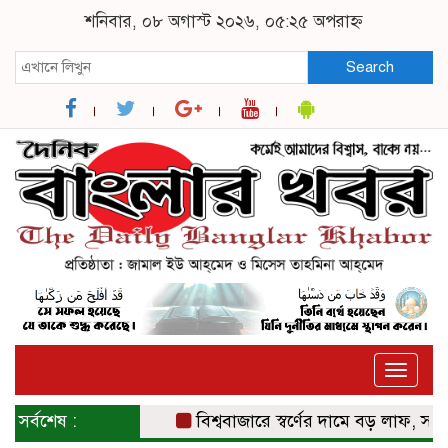
শনিবার, ০৮ অগাস্ট ২০২৬, ০৫:২৫ অপরাহ্ন
Search
Toggle
naviga
সর্বশেষ :
বিশ্ববাজারে স্বর্ণের দামে বড় লাফ, সাত সপ্তাহ