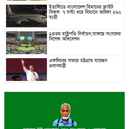
ইতালিতে বাংলাদেশ বিমানের ফ্লাইট
বিকল: ৭ ঘণ্টা ধরে বিমানে আটকা ২৬০
যাত্রী
২৩তম রাষ্ট্রপতি নির্বাচন,ডাকছে সংসদের
বিশেষ অধিবেশন
একদিনের সফরে চট্টগ্রাম যাচ্ছেন
প্রধানমন্ত্রী
খুলনায় বইপড়া কর্মসূচির পুরস্কার
বিতরণী অনুষ্ঠিত
‘গণমাধ্যম এখনো স্বাধীন নয়’
বাগেরহাটে ডা. শফিকুর রহমান