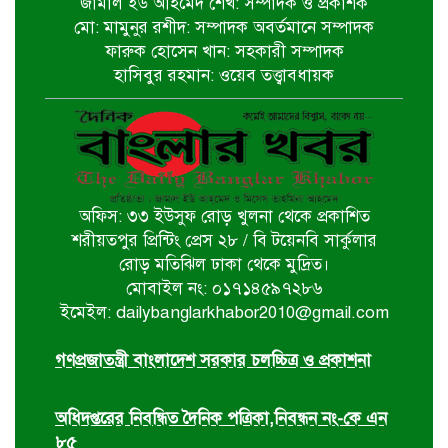
জামাল ইউ আহমেদ শেখ: সম্পাদক ও প্রকাশক
মো: মামুনুর রশীদ: সম্পাদক অবর্তমানে সম্পাদক
চিতলমারীতে বিদ্যালয় পরিচালনা
ফারুক হোসেন খান: সহকারী সম্পাদক
পর্ষদের অভিষেক অনুষ্ঠান
হাসিবুর রহমান: ওয়েব তত্ত্বাবধায়ক
বিশ্বকাপ বাণিজ্যিক স্বত্ব বিতর্কে ক্ষমা
চাইল ফিফা
অফিস: ৩৩ ইউসুফ রোড় খুলনা থেকে প্রকাশিত
পশ্চিমবঙ্গে আজান বন্ধে খুলে নেওয়া হচ্ছে
শরীয়তপুর প্রিন্টিং প্রেস ২৮ / বি টয়েনবি সার্কুলার
মসজিদের মাইক
রোড় মতিঝিল ঢাকা থেকে মুদ্রিত।
মোবাইল নং: ০১৭১৪৫৯৭২৮৬
ইমেইল: dailybanglarkhabor2010@gmail.com
র‌্যাব বিলুপ্ত করে আসছে ‘স্পেশাল
রেসপন্স ব্যাটালিয়ন’
গণপ্রজাতন্ত্রী বাংলাদেশ সরকার চলচ্চিত্র ও প্রকাশনা
অধিদপ্তরের নিবন্ধিত দৈনিক পত্রিকা,নিবন্ধন নং-কে এন
৮৫