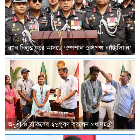
র‌্যাব বিলুপ্ত করে আসছে ‘স্পেশাল রেসপন্স ব্যাটালিয়ন’
অনুশ্রী ও রাকিবের স্বপ্নপূরণ করলেন প্রধানমন্ত্রী