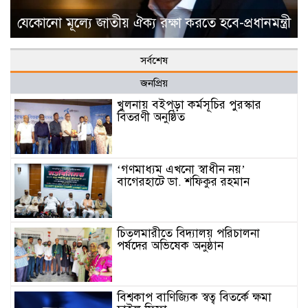
যেকোনো মূল্যে জাতীয় ঐক্য রক্ষা করতে হবে-প্রধানমন্ত্রী
সর্বশেষ
জনপ্রিয়
খুলনায় বইপড়া কর্মসূচির পুরস্কার
বিতরণী অনুষ্ঠিত
‘গণমাধ্যম এখনো স্বাধীন নয়’
বাগেরহাটে ডা. শফিকুর রহমান
চিতলমারীতে বিদ্যালয় পরিচালনা
পর্ষদের অভিষেক অনুষ্ঠান
বিশ্বকাপ বাণিজ্যিক স্বত্ব বিতর্কে ক্ষমা