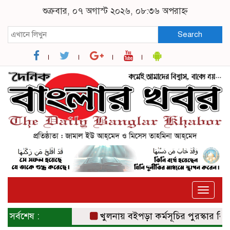
শুক্রবার, ০৭ অগাস্ট ২০২৬, ০৮:৩৬ অপরাহ্ন
Search
Toggle
naviga
সর্বশেষ :
খুলনায় বইপড়া কর্মসূচির পুরস্কার বিতরণী অ