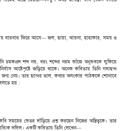
ায় বারবার ফিরে আসে— জল, ছায়া, আয়না, হাহাকার, সময় ও
তিনি চমকপ্রদ শব্দ নয়, বরং শব্দের নরম ভাঁজে অনুভবকে লুকিয়ে
র্যাস আষ্টেপৃষ্টে জড়িয়ে থাকে। অনেক কবিতায় তিনি গদ্যছন্দ
জন্ম নেয়। তার ছন্দের তাল, কথার অলংকার পাঠককে শোনাবে
বলতে হয় :
 সময়ের ভেতর দাঁড়িয়ে প্রশ্ন করছেন নিজের অস্তিত্বকে। তার
 কাব্যিক দলিল। একটি কবিতায় তিনি লেখেন—