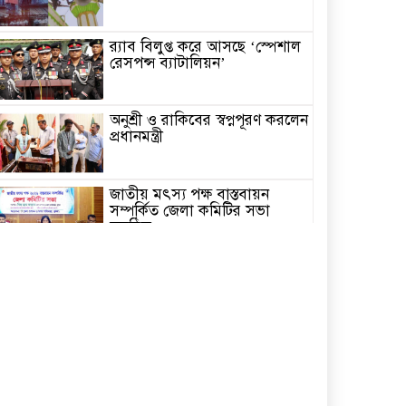
র‌্যাব বিলুপ্ত করে আসছে ‘স্পেশাল
রেসপন্স ব্যাটালিয়ন’
অনুশ্রী ও রাকিবের স্বপ্নপূরণ করলেন
প্রধানমন্ত্রী
জাতীয় মৎস্য পক্ষ বাস্তবায়ন
সম্পর্কিত জেলা কমিটির সভা
অনুষ্ঠিত
পাইকগাছায় বাইসাইকেল, ভ্যান ও
সেলাই মেশিন বিতরণ
নির্বাচিত না হলেও নির্বাচনী
প্রতিশ্রুতি বাস্তবায়নে কাজ করছি-
কপিল কৃষ্ণ মণ্ডল