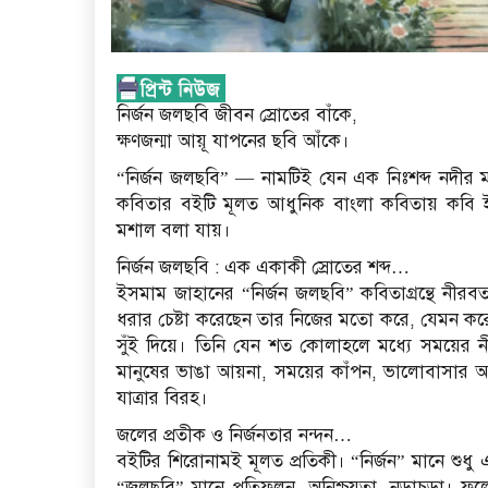
নির্জন জলছবি জীবন স্রোতের বাঁকে,
ক্ষণজন্মা আয়ূ যাপনের ছবি আঁকে।
“নির্জন জলছবি” — নামটিই যেন এক নিঃশব্দ নদীর 
কবিতার বইটি মূলত আধুনিক বাংলা কবিতায় কবি ই
মশাল বলা যায়।
নির্জন জলছবি : এক একাকী স্রোতের শব্দ…
ইসমাম জাহানের “নির্জন জলছবি” কবিতাগ্রন্থে নীরবত
ধরার চেষ্টা করেছেন তার নিজের মতো করে, যেমন করে
সুঁই দিয়ে। তিনি যেন শত কোলাহলে মধ্যে সময়ের ন
মানুষের ভাঙা আয়না, সময়ের কাঁপন, ভালোবাসার অচল
যাত্রার বিরহ।
জলের প্রতীক ও নির্জনতার নন্দন…
বইটির শিরোনামই মূলত প্রতিকী। “নির্জন” মানে শুধ
“জলছবি” মানে প্রতিফলন, অনিশ্চয়তা, নড়াচড়া। ফল