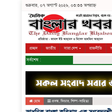
শুক্রবার, ০৭ অগাস্ট ২০২৬, ০৩:৩৩ অপরাহ্ন
প্রচ্ছদ
জাতীয়
সারা দেশ
রাজনীতি
অ
সর্বশেষ :
হোম
প্রবন্ধ
,
ফিচার
,
শিল্প-সাহিত্য
আধুনিক বাংলা কবিতায় এক সংবেদনশীল 