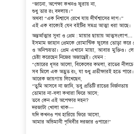
“জানো, অপেক্ষা কখনও ফুরায় না,
শুধু তার রং বদলায়।”
অথবা “এক নিশ্বাসে রেখে যায় দীর্ঘশ্বাসের দাগ।”
এই এক বাক্যেই যেন বইটির সমগ্র আত্মা ধরা আছে।
অন্তর্আত্মার সুধা ও প্রেম : মায়ার ছায়ায় আত্মসংলাপ…
ইসমাম জাহান প্রেমকে রোমান্টিক ফুলের তোড়া করে দেখান
ও অনিশ্চয়তা। প্রেম এখানে মায়া, আবার মুক্তিও। লে
চেষ্টা করেছেন নিজের অজান্তেই। যেমন :
“ভোরের ধূসর আলো, বিকেলের কমলা, রাতের নীলচে দ
সব মিলে এক অদ্ভুত রং, যা শুধু প্রতীক্ষারই হতে পারে
আরেক জায়গায় লিখেছেন,
“তুমি আসবে না জানি, তবু প্রতিটি রাতের নির্জনতায়
তোমার না-বলা কথারা ফিরে আসে;
তবে কেন এই অপেক্ষার দহন?
দরজাটা খোলা থাক—
যদি কখনও পথ হারিয়ে ফিরে আসো,
আমার অভিমানী পৃথিবীর দরজার ওপারে!”