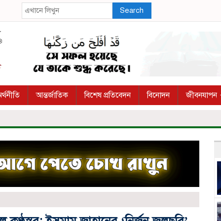
Search
র্থনীতি
আন্তর্জাতিক
বিশেষ প্রতিবেদন
বিনোদন
জীবনযাপন
কণ্ঠস্বর: ইসমাম জাহানের ‘নির্জন জলছবি’