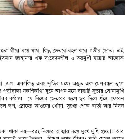
মতো ধীরে বয়ে যায়, কিন্তু ভেতরে বহন করে গভীর স্রোত। এই
সমাম জাহান’র এক সংবেদনশীল ও অন্তর্মুখী যাত্রার আলোক
া, জল, একাকিত্ব এবং স্মৃতির মধ্যে অদ্ভুত এক মেলবন্ধন তুলে
 পল্লীবালা নকশিকাঁথা বুনে আপন মনে বাহারি সুতায় সোনামুখি
ীরব কণ্ঠস্বর—যে নিজের ভেতরের জলে ডুব দিয়ে খুঁজে ফেরেন
 রূপ, দ্রোহের আগুনের ধোঁয়া, সুখের শোক বার্তা আর মিলন
ু একা থাকা নয়—বরং নিজের আত্মার সঙ্গে মুখোমুখি হওয়া। আর
ে নামেই আছে দ্বৈততা—নিশ্চুপ অথচ জীবন্ত। কবি যেমন বলতে