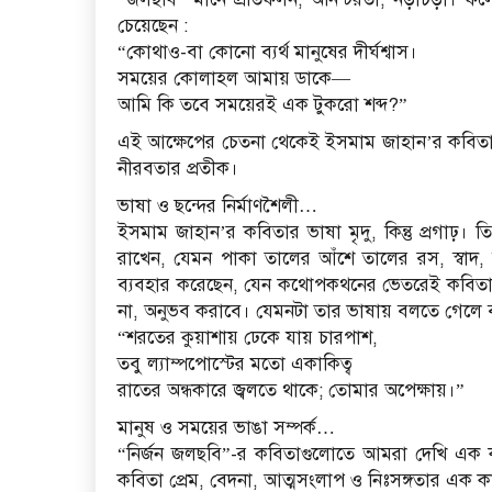
চেয়েছেন :
“কোথাও-বা কোনো ব্যর্থ মানুষের দীর্ঘশ্বাস।
সময়ের কোলাহল আমায় ডাকে—
আমি কি তবে সময়েরই এক টুকরো শব্দ?”
এই আক্ষেপের চেতনা থেকেই ইসমাম জাহান’র কবিত
নীরবতার প্রতীক।
ভাষা ও ছন্দের নির্মাণশৈলী…
ইসমাম জাহান’র কবিতার ভাষা মৃদু, কিন্তু প্রগাঢ়। 
রাখেন, যেমন পাকা তালের আঁশে তালের রস, স্বাদ, নি
ব্যবহার করেছেন, যেন কথোপকথনের ভেতরেই কবিতা 
না, অনুভব করাবে। যেমনটা তার ভাষায় বলতে গেলে 
“শরতের কুয়াশায় ঢেকে যায় চারপাশ,
তবু ল্যাম্পপোস্টের মতো একাকিত্ব
রাতের অন্ধকারে জ্বলতে থাকে; তোমার অপেক্ষায়।”
মানুষ ও সময়ের ভাঙা সম্পর্ক…
“নির্জন জলছবি”-র কবিতাগুলোতে আমরা দেখি এক কবি
কবিতা প্রেম, বেদনা, আত্মসংলাপ ও নিঃসঙ্গতার এক