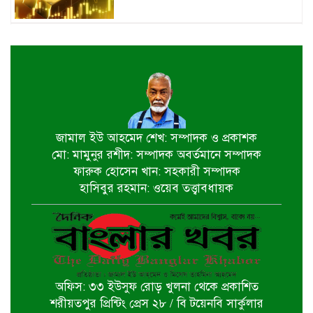
ইতালিতে বাংলাদেশ বিমানের ফ্লাইট
বিকল: ৭ ঘণ্টা ধরে বিমানে আটকা ২৬০
যাত্রী
২৩তম রাষ্ট্রপতি নির্বাচন,ডাকছে সংসদের
বিশেষ অধিবেশন
জামাল ইউ আহমেদ শেখ: সম্পাদক ও প্রকাশক
মো: মামুনুর রশীদ: সম্পাদক অবর্তমানে সম্পাদক
একদিনের সফরে চট্টগ্রাম যাচ্ছেন
ফারুক হোসেন খান: সহকারী সম্পাদক
প্রধানমন্ত্রী
হাসিবুর রহমান: ওয়েব তত্ত্বাবধায়ক
খুলনায় বইপড়া কর্মসূচির পুরস্কার
বিতরণী অনুষ্ঠিত
অফিস: ৩৩ ইউসুফ রোড় খুলনা থেকে প্রকাশিত
‘গণমাধ্যম এখনো স্বাধীন নয়’
শরীয়তপুর প্রিন্টিং প্রেস ২৮ / বি টয়েনবি সার্কুলার
বাগেরহাটে ডা. শফিকুর রহমান