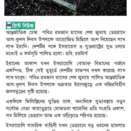
আন্তর্জাতিক ডেস্ক:: পবিত্র রমজান মাসের শেষ জুমায় তেহরানে
আল-কুদস দিবস উপলক্ষে আয়োজিত মিছিলে অংশ নিয়েছেন লাখ
লাখ ইরানি। দেশটির সঙ্গে ইসরায়েল ও যুক্তরাষ্ট্রের যুদ্ধ চলার
মধ্যেই এ কর্মসূচি পালিত হলো। ছবি: রয়টার্স
ইরানের আকাশ যখন ইসরায়েলি বোমারু বিমানের গর্জনে
প্রকম্পিত, ঠিক সেই মুহূর্তে দেশটির রাজপথ দখল করেছে লাখ
লাখ মানুষ। পবিত্র রমজান মাসের শেষ জুমায় পালিত আন্তর্জাতিক
আল-কুদস দিবস উপলক্ষে শুক্রবার ইরানজুড়ে এক নজিরবিহীন
জনসমুদ্রের সৃষ্টি হয়েছে।
একদিকে ফিলিস্তিনের মুক্তির ডাক, অন্যদিকে যুদ্ধাবস্থায় নতুন
সর্বোচ্চ নেতা আয়াতুল্লাহ মোজতবা খামেনির প্রতি সংহতি প্রকাশ,
সব মিলিয়ে তেহরান আজ এক অগ্নিকুণ্ডে পরিণত হয়েছে।
ইসরায়েলি সামরিক বাহিনী যখন তেহরানে বড় ধরনের হামলার