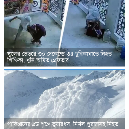
স্কুলের ভেতরে ৩০ সেকেন্ডে ৩৪ ছুরিকাঘাতে নিহত
শিক্ষিকা, খুনি অমিত গ্রেফতার
পাকিস্তানের ব্রড শৃঙ্গে তুষারধস, নির্মল পুরজাসহ নিহত