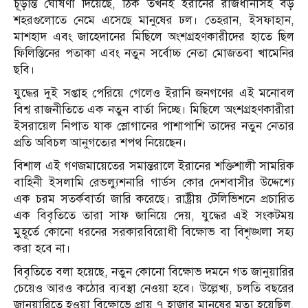
চূড়ান্ত ঘোষণা দিয়েছে, ঠিক তখনই ইরানের রাজধানীসহ বড়
শহরগুলোতে নেমে এসেছে মানুষের ঢল। তেহরান, ইসফাহান,
মাশহাদ এবং জাহেদানের মিছিলে অংশগ্রহণকারীদের হাতে ছিল
ফিলিস্তিনের পতাকা এবং নতুন সর্বোচ্চ নেতা মোজতবা খামেনির
ছবি।
যুদ্ধের দুই সপ্তাহ পেরিয়ে গেলেও ইরানি জনগণের এই মনোবল
বিশ্ব রাজনীতিতে এক নতুন বার্তা দিচ্ছে। মিছিলে অংশগ্রহণকারীরা
ইসরায়েল নিপাত যাক স্লোগানের পাশাপাশি তাদের নতুন নেতার
প্রতি অবিচল আনুগত্যের শপথ নিয়েছেন।
বিশাল এই গণজমায়েতের সমান্তরালে ইরানের শক্তিশালী সামরিক
বাহিনী ইসলামি রেভল্যুশনারি গার্ডস কোর দেশবাসীর উদ্দেশ্যে
এক চরম সতর্কবার্তা জারি করেছে। রাষ্ট্রীয় টেলিভিশনে প্রচারিত
এক বিবৃতিতে তারা সাফ জানিয়ে দেয়, যুদ্ধের এই সংকটময়
মুহূর্তে কোনো ধরনের সরকারবিরোধী বিক্ষোভ বা বিশৃঙ্খলা সহ্য
করা হবে না।
বিবৃতিতে বলা হয়েছে, নতুন কোনো বিক্ষোভ দমনে গত জানুয়ারির
চেয়েও আরও কঠোর ব্যবস্থা নেওয়া হবে। উল্লেখ্য, চলতি বছরের
জানুয়ারিতে হওয়া বিক্ষোভে প্রায় ৭ হাজার মানুষের মৃত্যু হয়েছিল,