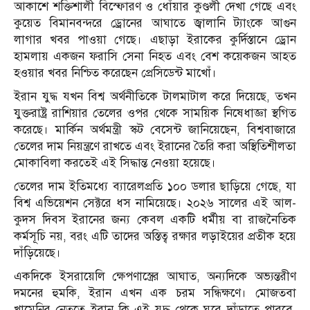
আকাশে শক্তিশালী বিস্ফোরণ ও ধোঁয়ার কুণ্ডলী দেখা গেছে এবং
কুয়েত বিমানবন্দরে ড্রোনের আঘাতে জ্বালানি ট্যাংকে আগুন
লাগার খবর পাওয়া গেছে। এছাড়া ইরাকের কুর্দিস্তানে ড্রোন
হামলায় একজন ফরাসি সেনা নিহত এবং বেশ কয়েকজন আহত
হওয়ার খবর নিশ্চিত করেছেন প্রেসিডেন্ট মাখোঁ।
ইরান যুদ্ধ যখন বিশ্ব অর্থনীতিকে টালমাটাল করে দিয়েছে, তখন
যুক্তরাষ্ট্র রাশিয়ার তেলের ওপর থেকে সাময়িক নিষেধাজ্ঞা স্থগিত
করেছে। মার্কিন অর্থমন্ত্রী স্কট বেসেন্ট জানিয়েছেন, বিশ্ববাজারে
তেলের দাম নিয়ন্ত্রণে রাখতে এবং ইরানের তৈরি করা অস্থিতিশীলতা
মোকাবিলা করতেই এই সিদ্ধান্ত নেওয়া হয়েছে।
তেলের দাম ইতিমধ্যে ব্যারেলপ্রতি ১০০ ডলার ছাড়িয়ে গেছে, যা
বিশ্ব এভিয়েশন সেক্টরে ধস নামিয়েছে। ২০২৬ সালের এই আল-
কুদস দিবস ইরানের জন্য কেবল একটি ধর্মীয় বা রাজনৈতিক
কর্মসূচি নয়, বরং এটি তাদের অস্তিত্ব রক্ষার লড়াইয়ের প্রতীক হয়ে
দাঁড়িয়েছে।
একদিকে ইসরায়েলি ক্ষেপণাস্ত্রের আঘাত, অন্যদিকে অভ্যন্তরীণ
দমনের হুমকি, ইরান এখন এক চরম সন্ধিক্ষণে। মোজতবা
খামেনির নেতৃত্বে ইরান কি এই যুদ্ধ থেকে ঘুরে দাঁড়াতে পারবে,