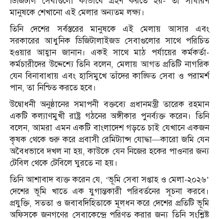
ডিজিটাল সেবাগুলো কীভাবে গ্রহণ করতে হয়- তা সাধারণ
মানুষকে শেখানো এই মেলার অন্যতম লক্ষ্য।
তিনি দেশের সর্বস্তরের মানুষকে এই মেলায় আসার এবং
সরকারের আধুনিক ডিজিটালাইজড সেবাগুলোর সাথে পরিচিত
হওয়ার আহ্বান জানান। একই সাথে মাঠ পর্যায়ের কর্মকর্তা-
কর্মচারীদের উদ্দেশ্যে তিনি বলেন, মেলায় আগত প্রতিটি নাগরিক
যেন বিনাবাধায় এবং হাসিমুখে তাঁদের কাঙ্ক্ষিত সেবা ও পরামর্শ
পান, তা নিশ্চিত করতে হবে।
উদ্বোধনী অনুষ্ঠানের সমাপনী বক্তব্যে প্রধানমন্ত্রী তারেক রহমান
একটি কল্যাণমুখী রাষ্ট্র গঠনের অঙ্গীকার পুনর্ব্যক্ত করেন। তিনি
বলেন, আমরা এমন একটি বাংলাদেশ গড়তে চাই যেখানে একজন
কৃষক থেকে শুরু করে প্রবাসী রেমিট্যান্স যোদ্ধা—কারো জমি যেন
অবৈধভাবে দখল না হয়, কাউকে যেন নিজের হকের পাওনার জন্য
টেবিল থেকে টেবিলে ঘুরতে না হয়।
তিনি আশাবাদ ব্যক্ত করেন যে, ‘ভূমি সেবা সপ্তাহ ও মেলা-২০২৬’
দেশের ভূমি খাতে এক যুগান্তকারী পরিবর্তনের সূচনা করবে।
প্রযুক্তি, সততা ও জবাবদিহিতাকে মূলধন করে দেশের প্রতিটি ভূমি
অফিসকে জনগণের সেবাকেন্দ্রে পরিণত করার জন্য তিনি সংশ্লিষ্ট