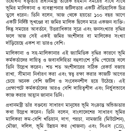
উদ্বোধনী বক্তৃতায় প্রধানমন্ত্রী তারেক রহমান সময়ের সাথে সাথে
ভূমির মালিকানা ও ব্যবস্থাপনার জটিলতার একটি ঐতিহাসিক চিত্র
তুলে ধরেন। তিনি বলেন, আজ থেকে হয়তো ১০০ বছর আগে
একটি নির্দিষ্ট ভূখণ্ডের বা জমির মালিক ছিলেন মাত্র একজন ব্যক্তি।
কিন্তু সময়ের আবর্তনে, উত্তরাধিকার সূত্রে এবং জনসংখ্যার বৃদ্ধির
ফলে আজ সেই একই জমির অংশীদার বা মালিকের সংখ্যা
দাঁড়িয়েছে একশ বা তারও বেশি।
মালিকানা ও সহ-মালিকানার এই জ্যামিতিক বৃদ্ধির কারণে ভূমি
কর্মকর্তাদের দায়িত্ব ও জবাবদিহিতা বহুলাংশে বৃদ্ধি পেয়েছে বলে
তিনি উল্লেখ করেন। শত শত অংশীদারের সঠিক রেকর্ড বজায়
রাখা, সীমানা নির্ধারণ করা এবং স্বত্ব রক্ষা করার কাজটি আগের
চেয়ে অনেক বেশি জটিল ও সংবেদনশীল হয়ে উঠেছে। এই
প্রেক্ষাপটে কর্মকর্তাদের আরও বেশি দায়িত্বশীল এবং নির্ভুলভাবে
কাজ করার আহ্বান জানান তিনি।
প্রধানমন্ত্রী তাঁর বক্তব্যে সাধারণ মানুষের ভূমি সংক্রান্ত অভিজ্ঞতার
কথা উল্লেখ করেন। তিনি বলেন, বাংলাদেশের সাধারণ ভূমির
মালিকরা কম-বেশি খতিয়ান, দাগ, পরচা, নামজারি (মিউটেশন),
মৌজা, দলিল, ভূমি উন্নয়ন কর (খাজনা) এবং সিএস (CS),