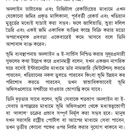
অনলাইন ডাটাবেজ এবং ডিজিটাল রেকর্ডিংয়ের মাধ্যমে এখন
যেকোনো জমির প্রকৃত মালিকানা, পূর্ববর্তী রেকর্ড এবং খতিয়ান
মুহূর্তের মধ্যেই যাচাই করা সম্ভব। ফলে জালিয়াতি, ভুয়া দলিল
তৈরি এবং একই জমি একাধিক ব্যক্তির কাছে বিক্রি করার মতো
অপরাধমূলক প্রবণতা একেবারেই কমে আসবে বলে তিনি
আশাবাদ ব্যক্ত করেন।
ভূমি ব্যবস্থাপনায় অনলাইন ও ই-সার্ভিস নিশ্চিত করার সুদূরপ্রসারী
সুফলের কথা উল্লেখ করে প্রধানমন্ত্রী বলেন, যখন একজন নাগরিক
ঘরে বসেই ইন্টারনেটের মাধ্যমে তাঁর নামজারি (মিউটেশন) করতে
পারবেন, খতিয়ানের নকল তুলতে পারবেন কিংবা ভূমি উন্নয়ন কর
পরিশোধ করতে পারবেন, তখন স্বাভাবিকভাবেই ভূমি
অফিসগুলোতে সশরীরে যাওয়ার ভোগান্তি কমে যাবে।
তিনি দৃঢ়তার সাথে বলেন, ভূমি সেবাকে শতভাগ অনলাইন বা ই-
সেবায় রূপান্তরের মাধ্যমে ভূমি অফিসগুলো থেকে মধ্যস্বত্বভোগী
বা ‘দালাল’ চক্রের প্রভাব সম্পূর্ণ নির্মূল করা সম্ভব হবে। মানুষ
যখন সরাসরি রাষ্ট্রীয় পোর্টাল বা অ্যাপের মাধ্যমে সেবা পাবেন,
তখন তৃতীয় কোনো পক্ষের ওপর নির্ভর করার সুযোগ থাকবে না।