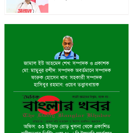
জুলাই শহীদ পরিবার ও যোদ্ধাদের প্রাপ্য
সম্মান দেয়া রাষ্ট্রের পবিত্র দায়িত্ব-ভারপ্রাপ্ত
রাষ্ট্রপতি
৫ আগস্ট স্বাধীনতাপ্রিয় মানুষের বিজয়ের
দিন-প্রধানমন্ত্রী
জামাল ইউ আহমেদ শেখ: সম্পাদক ও প্রকাশক
মো: মামুনুর রশীদ: সম্পাদক অবর্তমানে সম্পাদক
পাইকগাছায় জুলাই গণঅভ্যুত্থান দিবস
ফারুক হোসেন খান: সহকারী সম্পাদক
পালিত
হাসিবুর রহমান: ওয়েব তত্ত্বাবধায়ক
বটিয়াঘাটায় জুলাই গণঅভ্যুত্থান দিবস
উপলক্ষ্যে পুরস্কার বিতরণ ও সভা অনুষ্ঠিত
অফিস: ৩৩ ইউসুফ রোড় খুলনা থেকে প্রকাশিত
দিঘলিয়ায় ট্রাক চাপায় নিহতের ঘটনায়