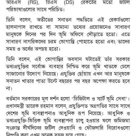
আরএস (RS), ডিএস (DS) রেকর্ডের মতো জটিল
পরিভাষাগুলোর সাথে পরিচিত।
তিনি বলেন, অতীতের সনাতন পদ্ধতিতে এই রেকর্ডগুলো
হালনাগাদ রাখতে বা সামান্য তথ্যের প্রয়োজনেও সাধারণ
মানুষকে দিনের পর দিন ভূমি অফিসে দৌড়াতে হতো। এতে
সাধারণ নাগরিকদের চরম ভোগান্তি পোহাতে হতো এবং তাদের
সময় ও অর্থের অপচয় হতো।
তিনি বলেন, এই ভোগান্তির অবসান ঘটাতেই তাঁর সরকার
তথ্যপ্রযুক্তির সর্বোচ্চ ব্যবহার নিশ্চিত করে ভূমি খাতকে ঢেলে
সাজানোর উদ্যোগ নিয়েছে। প্রযুক্তির ছোঁয়ায় এখন আর মানুষকে
সনাতন খাতার পাতা উল্টে বছরের পর বছর অপেক্ষা করতে হবে
না।
বর্তমান সরকারের মূল দর্শন হলো ‘ডিজিটাল ও স্মার্ট ভূমি সেবা’।
প্রধানমন্ত্রী তারেক রহমান বলেন, প্রযুক্তিগত অগ্রগতির সাথে সাথে
দেশের ভূমি ব্যবস্থাপনাও আধুনিক রূপ নিয়েছে। আধুনিক ও
তথ্যপ্রযুক্তি-ভিত্তিক ভূমি ব্যবস্থাপনা চালু হওয়ার ফলে জমিজমা
সংক্রান্ত দীর্ঘদিনের জটিল দেওয়ানি ও ফৌজদারি বিরোধগুলো
নিষ্পত্তি করা এখন অনেক সহজ হয়ে গেছে।