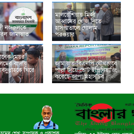
মালয়েশিয়ায় মির্জা
আব্বাসের খোঁজ নিতে
জী নজরুলকে
হাসপাতালে গোলাম
 করল জামায়াত
পরওয়ার
 সাবেক মেয়র
লমের বাসায়
জামায়াত-বিএনপি যৌথভাবে
দুল্লাহকে ঘিরে
পাল্লা দিয়ে ভোট ইঞ্জিনিয়ারিং
করেছে-জাপা মহাসচিব
মেদ শেখ: সম্পাদক ও প্রকাশক