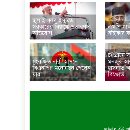
জুলাই সনদ ইস্যুতে
সরকারের বিরুদ্ধে প্রতারণার
এমপি গা
অভিযোগ
বহিষ্কার
চট্টগ্রামে
সংরক্ষিত নারী আসনে
মনজুর আ
বিএনপির মনোনয়ন পেলেন
হাসনাত আব
যারা
বিক্ষোভ
জামাল ইউ আহ