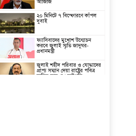
আজিজি
২০ মিনিটে ৭ বিস্ফোরণে কাঁপল
দুবাই
ফ্যাসিবাদের মুখোশ উন্মোচন
করবে জুলাই স্মৃতি জাদুঘর-
প্রধানমন্ত্রী
জুলাই শহীদ পরিবার ও যোদ্ধাদের
প্রাপ্য সম্মান দেয়া রাষ্ট্রের পবিত্র
দায়িত্ব-ভারপ্রাপ্ত রাষ্ট্রপতি
৫ আগস্ট স্বাধীনতাপ্রিয় মানুষের
বিজয়ের দিন-প্রধানমন্ত্রী
পাইকগাছায় জুলাই গণঅভ্যুত্থান
দিবস পালিত