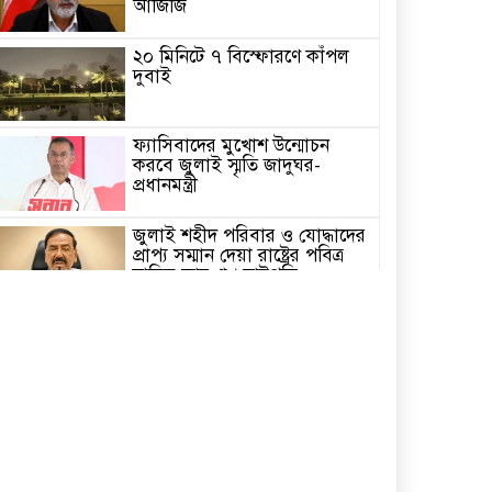
আজিজি
২০ মিনিটে ৭ বিস্ফোরণে কাঁপল
দুবাই
ফ্যাসিবাদের মুখোশ উন্মোচন
করবে জুলাই স্মৃতি জাদুঘর-
প্রধানমন্ত্রী
জুলাই শহীদ পরিবার ও যোদ্ধাদের
প্রাপ্য সম্মান দেয়া রাষ্ট্রের পবিত্র
দায়িত্ব-ভারপ্রাপ্ত রাষ্ট্রপতি
৫ আগস্ট স্বাধীনতাপ্রিয় মানুষের
বিজয়ের দিন-প্রধানমন্ত্রী
পাইকগাছায় জুলাই গণঅভ্যুত্থান
দিবস পালিত