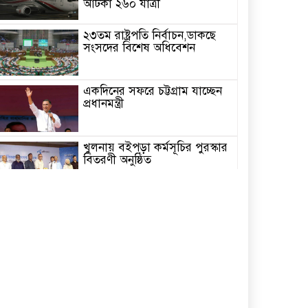
আটকা ২৬০ যাত্রী
২৩তম রাষ্ট্রপতি নির্বাচন,ডাকছে
সংসদের বিশেষ অধিবেশন
একদিনের সফরে চট্টগ্রাম যাচ্ছেন
প্রধানমন্ত্রী
খুলনায় বইপড়া কর্মসূচির পুরস্কার
বিতরণী অনুষ্ঠিত
‘গণমাধ্যম এখনো স্বাধীন নয়’
বাগেরহাটে ডা. শফিকুর রহমান
চিতলমারীতে বিদ্যালয় পরিচালনা
পর্ষদের অভিষেক অনুষ্ঠান