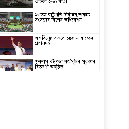
আটকা ২৬০ যাত্রী
২৩তম রাষ্ট্রপতি নির্বাচন,ডাকছে
সংসদের বিশেষ অধিবেশন
একদিনের সফরে চট্টগ্রাম যাচ্ছেন
প্রধানমন্ত্রী
খুলনায় বইপড়া কর্মসূচির পুরস্কার
বিতরণী অনুষ্ঠিত
‘গণমাধ্যম এখনো স্বাধীন নয়’
বাগেরহাটে ডা. শফিকুর রহমান
চিতলমারীতে বিদ্যালয় পরিচালনা
পর্ষদের অভিষেক অনুষ্ঠান