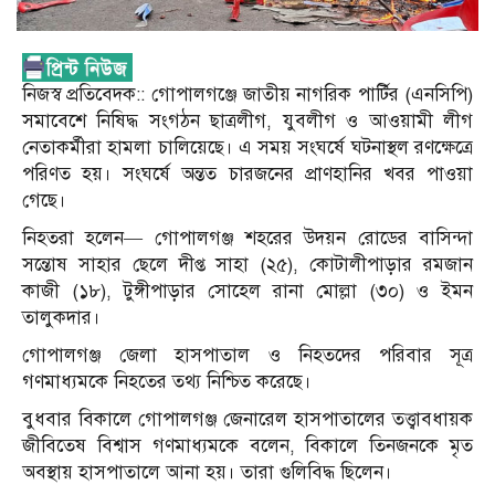
নিজস্ব প্রতিবেদক:: গোপালগঞ্জে জাতীয় নাগরিক পার্টির (এনসিপি)
সমাবেশে নিষিদ্ধ সংগঠন ছাত্রলীগ, যুবলীগ ও আওয়ামী লীগ
নেতাকর্মীরা হামলা চালিয়েছে। এ সময় সংঘর্ষে ঘটনাস্থল রণক্ষেত্রে
পরিণত হয়। সংঘর্ষে অন্তত চারজনের প্রাণহানির খবর পাওয়া
গেছে।
নিহতরা হলেন— গোপালগঞ্জ শহরের উদয়ন রোডের বাসিন্দা
সন্তোষ সাহার ছেলে দীপ্ত সাহা (২৫), কোটালীপাড়ার রমজান
কাজী (১৮), টুঙ্গীপাড়ার সোহেল রানা মোল্লা (৩০) ও ইমন
তালুকদার।
গোপালগঞ্জ জেলা হাসপাতাল ও নিহতদের পরিবার সূত্র
গণমাধ্যমকে নিহতের তথ্য নিশ্চিত করেছে।
বুধবার বিকালে গোপালগঞ্জ জেনারেল হাসপাতালের তত্ত্বাবধায়ক
জীবিতেষ বিশ্বাস গণমাধ্যমকে বলেন, বিকালে তিনজনকে মৃত
অবস্থায় হাসপাতালে আনা হয়। তারা গুলিবিদ্ধ ছিলেন।