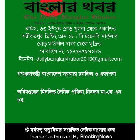
খুলনায় বইপড়া কর্মসূচির পুরস্কার
বিতরণী অনুষ্ঠিত
অফিস: ৩৩ ইউসুফ রোড় খুলনা থেকে প্রকাশিত
‘গণমাধ্যম এখনো স্বাধীন নয়’
শরীয়তপুর প্রিন্টিং প্রেস ২৮ / বি টয়েনবি সার্কুলার
বাগেরহাটে ডা. শফিকুর রহমান
রোড় মতিঝিল ঢাকা থেকে মুদ্রিত।
মোবাইল নং: ০১৭১৪৫৯৭২৮৬
ইমেইল: dailybanglarkhabor2010@gmail.com
চিতলমারীতে বিদ্যালয় পরিচালনা
পর্ষদের অভিষেক অনুষ্ঠান
গণপ্রজাতন্ত্রী বাংলাদেশ সরকার চলচ্চিত্র ও প্রকাশনা
অধিদপ্তরের নিবন্ধিত দৈনিক পত্রিকা,নিবন্ধন নং-কে এন
৮৫
© সর্বস্বত্ব স্বত্বাধিকার সংরক্ষিত দৈনিক বাংলার খবর
Theme Customized By
BreakingNews