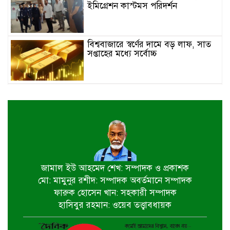
ইমিগ্রেশন কাস্টমস পরিদর্শন
বিশ্ববাজারে স্বর্ণের দামে বড় লাফ, সাত
সপ্তাহের মধ্যে সর্বোচ্চ
ইতালিতে বাংলাদেশ বিমানের ফ্লাইট
বিকল: ৭ ঘণ্টা ধরে বিমানে আটকা ২৬০
যাত্রী
২৩তম রাষ্ট্রপতি নির্বাচন,ডাকছে সংসদের
বিশেষ অধিবেশন
জামাল ইউ আহমেদ শেখ: সম্পাদক ও প্রকাশক
মো: মামুনুর রশীদ: সম্পাদক অবর্তমানে সম্পাদক
একদিনের সফরে চট্টগ্রাম যাচ্ছেন
ফারুক হোসেন খান: সহকারী সম্পাদক
প্রধানমন্ত্রী
হাসিবুর রহমান: ওয়েব তত্ত্বাবধায়ক